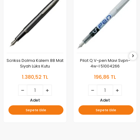
Scrikss Dolma Kalem 88 Mat
Pilot Q V-pen Mavi Svpn-
Siyah Lüks Kutu
4w-l 51004266
1.380,52 TL
196,86 TL
Adet
Adet
Sepete Ekle
Sepete Ekle