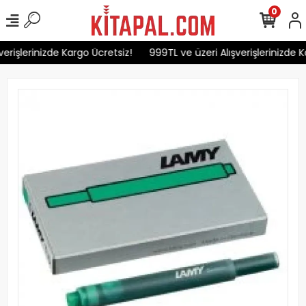
0
erişlerinizde Kargo Ücretsiz!
999TL ve üzeri Alışverişlerinizde K