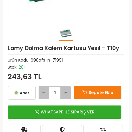
Lamy Dolma Kalem Kartusu Yesıl - T10y
Ürün Kodu:
690ofs-n-71991
Stok:
20+
243,63 TL
Sepete Ekle
Adet
WHATSAPP İLE SİPARİŞ VER