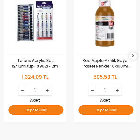
Talens Acrylıc Set
Red Apple Akrilik Boya
12*12ml.tüp. Rt9021712m
Pastel Renkler 6x100ml
Ra100-6l
1.324,09 TL
505,53 TL
Adet
Adet
Sepete Ekle
Sepete Ekle