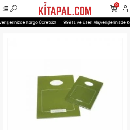
0
erişlerinizde Kargo Ücretsiz!
999TL ve üzeri Alışverişlerinizde K