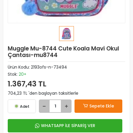
Muggle Mu-8744 Cute Koala Mavi Okul
Çantası-mu8744
Ürün Kodu:
2193ofs-n-73494
Stok:
20+
1.367,43 TL
704,23 TL 'den başlayan taksitlerle
Sepete Ekle
Adet
WHATSAPP İLE SİPARİŞ VER