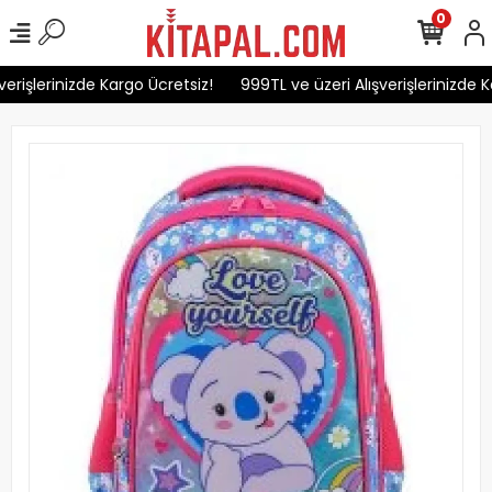
0
erişlerinizde Kargo Ücretsiz!
999TL ve üzeri Alışverişlerinizde K