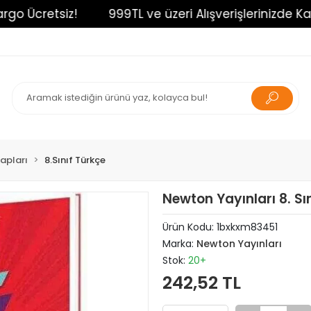
Ücretsiz!
999TL ve üzeri Alışverişlerinizde Kargo 
tapları
8.Sınıf Türkçe
Newton Yayınları 8. Sı
Ürün Kodu:
1bxkxm83451
Marka:
Newton Yayınları
Stok:
20+
242,52 TL