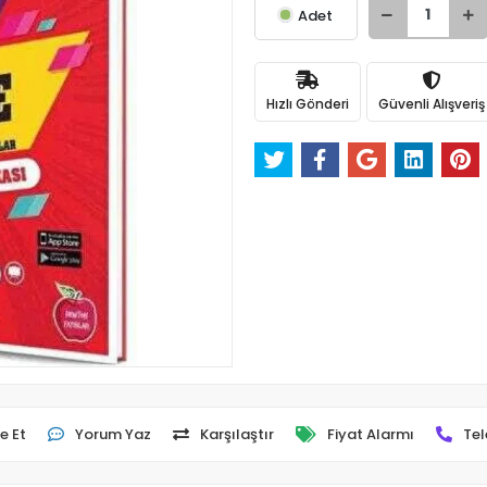
Adet
Hızlı Gönderi
Güvenli Alışveriş
e Et
Yorum Yaz
Karşılaştır
Fiyat Alarmı
Tel