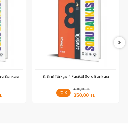
oru Bankası
8. Sınıf Türkçe 4 Fasikül Soru Bankası
 Ekle
400,00 TL
Sepete Ekle
%13
L
350,00 TL
Adet