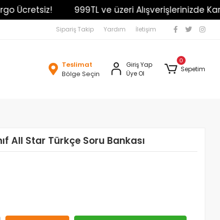
Ücretsiz!
999TL ve üzeri Alışverişlerinizde Kargo Ü
Sipariş Takip
Yardım
İletişim
0
Teslimat
Giriş Yap
Sepetim
Bölge Seçin
Üye Ol
nıf All Star Türkçe Soru Bankası