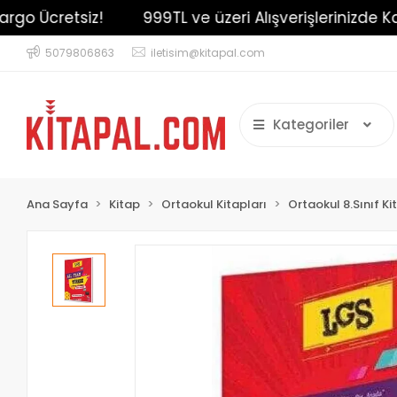
 Ücretsiz!
999TL ve üzeri Alışverişlerinizde Kargo 
5079806863
iletisim@kitapal.com
Kategoriler
Ana Sayfa
Kitap
Ortaokul Kitapları
Ortaokul 8.Sınıf Ki