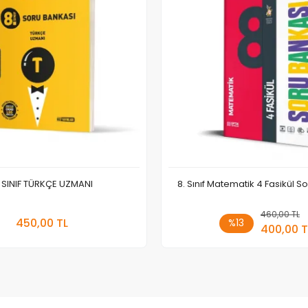
. SINIF TÜRKÇE UZMANI
8. Sınıf Matematik 4 Fasikül S
Sepete Ekle
460,00 TL
Sepete
450,00 TL
%13
400,00 T
Adet
Adet