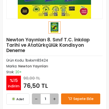
Newton Yayınları 8. Sınıf T.C. İnkılap
Tarihi ve Atatürkçülük Kondisyon
Deneme
Ürün Kodu:
1bxkxm83424
Marka:
Newton Yayınları
Stok:
20+
90,00 TL
%15
76,50 TL
indirim
Sepete Ekle
Adet