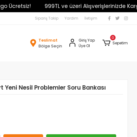
cretsiz!
999TL ve üzeri Alışverişlerinizde Kargo Ü
Sipariş Takip
Yardım
İletişim
0
Teslimat
Giriş Yap
Sepetim
Bölge Seçin
Üye Ol
Tyt Yeni Nesil Problemler Soru Bankası