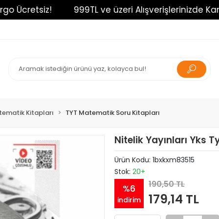
Ücretsiz!
999TL ve üzeri Alışverişlerinizde Kargo Ü
ematik Kitapları
TYT Matematik Soru Kitapları
Nitelik Yayınları Yks 
Ürün Kodu:
1bxkxm83515
Stok:
20+
190,50 TL
%6
179,14 TL
indirim