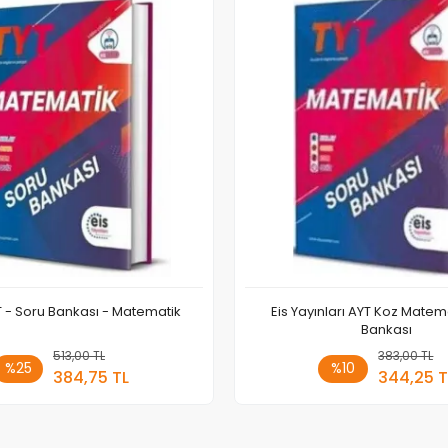
T - Soru Bankası - Matematik
Eis Yayınları AYT Koz Matem
Bankası
513,00 TL
Sepete Ekle
383,00 TL
Sepete
%25
%10
384,75 TL
344,25 T
Adet
Adet