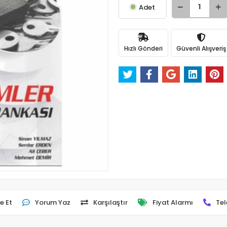
Adet
Hızlı Gönderi
Güvenli Alışveriş
e Et
Yorum Yaz
Karşılaştır
Fiyat Alarmı
Tel