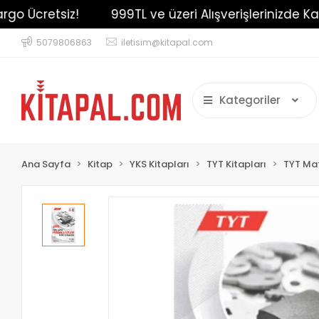
Ücretsiz!
999TL ve üzeri Alışverişlerinizde Kargo 
5079806863
iletisim@kitapal.com
Kategoriler
Ana Sayfa
Kitap
YKS Kitapları
TYT Kitapları
TYT Mat