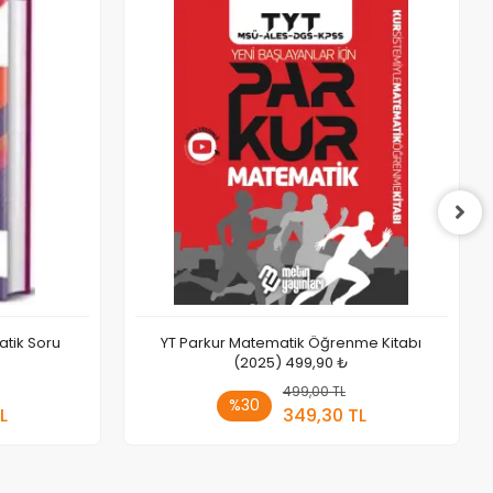
atik Soru
YT Parkur Matematik Öğrenme Kitabı
(2025) 499,90 ₺
 Ekle
499,00 TL
Sepete Ekle
%30
L
349,30 TL
Adet