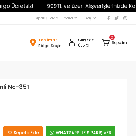
o Ücretsiz!
999TL ve üzeri Alışverişlerinizde Kargo
Sipariş Takip
Yardım
İletişim
0
Teslimat
Giriş Yap
Sepetim
Bölge Seçin
Üye Ol
mli Nc-351
Sepete Ekle
WHATSAPP İLE SİPARİŞ VER