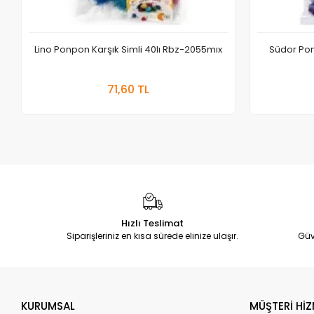
Lino Ponpon Karşık Simli 40lı Rbz-2055mıx
Südor Po
Sepete Ekle
71,60 TL
Adet
Hızlı Teslimat
Siparişleriniz en kısa sürede elinize ulaşır.
Güv
KURUMSAL
MÜŞTERİ HİZ