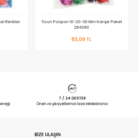
el Renkler
Ticon Ponpon 10-20-30 Mm Karışık Paket
284090
 Ekle
Sepete Ekle
83,09 TL
Adet
7 / 24 DESTEK
eneği
Öneri ve şikayetlerinizi bize iletebilirsiniz.
BİZE ULAŞIN