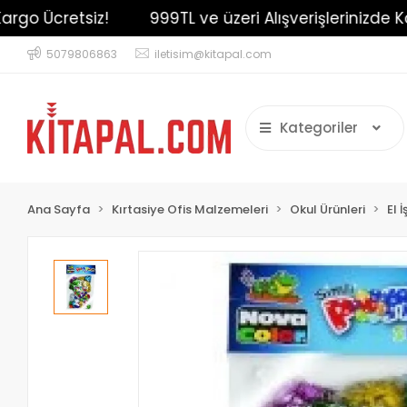
go Ücretsiz!
999TL ve üzeri Alışverişlerinizde Karg
5079806863
iletisim@kitapal.com
Kategoriler
Ana Sayfa
Kırtasiye Ofis Malzemeleri
Okul Ürünleri
El 