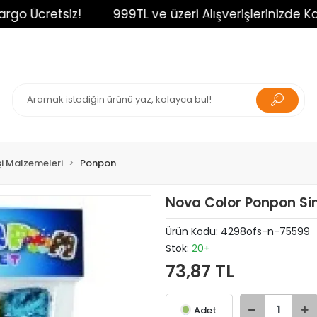
o Ücretsiz!
999TL ve üzeri Alışverişlerinizde Karg
İşi Malzemeleri
Ponpon
Nova Color Ponpon Si
Ürün Kodu:
4298ofs-n-75599
Stok:
20+
73,87 TL
Adet