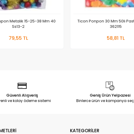
npon Metalik 15-25-38 Mm 40
Ticon Ponpon 30 Mm 50li Past
Ss13-2
362115
Sepete Ekle
Sepete
79,55 TL
58,81 TL
Adet
Adet
Güvenli Alışveriş
Geniş Ürün Yelpazesi
enli ve kolay ödeme sistemi
Binlerce ürün ve kampanya seç
METLERİ
KATEGORİLER