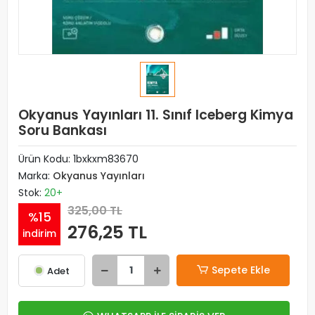
Okyanus Yayınları 11. Sınıf Iceberg Kimya
Soru Bankası
Ürün Kodu:
1bxkxm83670
Marka:
Okyanus Yayınları
Stok:
20+
325,00 TL
%15
276,25 TL
indirim
Sepete Ekle
Adet