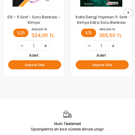
EİS - 11.Sınıf - Soru Bankası -
Kafa Dengi Yayınları 11. Sınıf
Kimya
Kimya Extra Soru Bankası
432,00 TL
430,00 TL
%25
%15
324,00 TL
365,50 TL
Adet
Adet
Sepete Ekle
Sepete Ekle
Hızlı Teslimat
Siparişleriniz en kısa sürede elinize ulaşır.