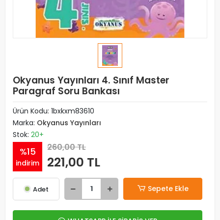
Okyanus Yayınları 4. Sınıf Master
Paragraf Soru Bankası
Ürün Kodu:
1bxkxm83610
Marka:
Okyanus Yayınları
Stok:
20+
260,00 TL
%15
221,00 TL
indirim
Sepete Ekle
Adet