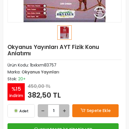
Okyanus Yayınları AYT Fizik Konu
Anlatımı
Ürün Kodu:
1bxkxm83757
Marka:
Okyanus Yayınları
Stok:
20+
450,00 TL
%15
382,50 TL
indirim
Sepete Ekle
Adet