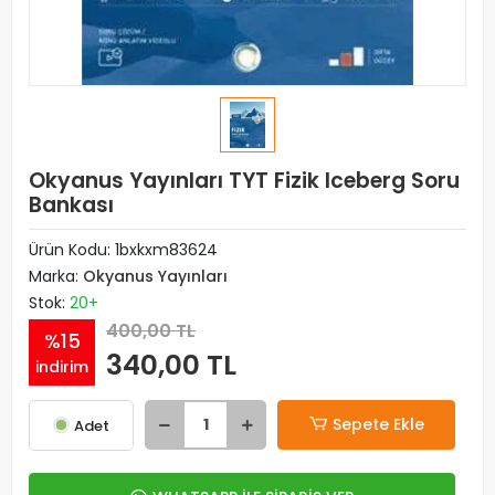
Okyanus Yayınları TYT Fizik Iceberg Soru
Bankası
Ürün Kodu:
1bxkxm83624
Marka:
Okyanus Yayınları
Stok:
20+
400,00 TL
%15
340,00 TL
indirim
Sepete Ekle
Adet