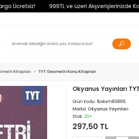
Ücretsiz!
999TL ve üzeri Alışverişlerinizde Kargo 
metri Kitapları
TYT Geometri Konu Kitapları
Okyanus Yayınları TY
Ürün Kodu:
1bxkxm83866
Marka:
Okyanus Yayınları
Stok:
20+
297,50 TL