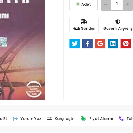
Adet
Hızlı Gönderi
Güvenli Alışveriş
e Et
Yorum Yaz
Karşılaştır
Fiyat Alarmı
Tel