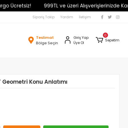
Ücretsiz!
999TL ve üzeri Alışverişlerinizde Kargo Ü
Sipariş Takip
Yardım
İletişim
0
Teslimat
Giriş Yap
Sepetim
Bölge Seçin
Üye Ol
T Geometri Konu Anlatımı