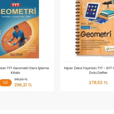
ınları TYT Geometri Ders İşleme
Hiper Zeka Yayınları TYT - AYT 
Kitabı
Dolu Defter
315,00 TL
Sepete Ekle
Sepete
278,53 TL
%6
296,21 TL
Adet
Adet