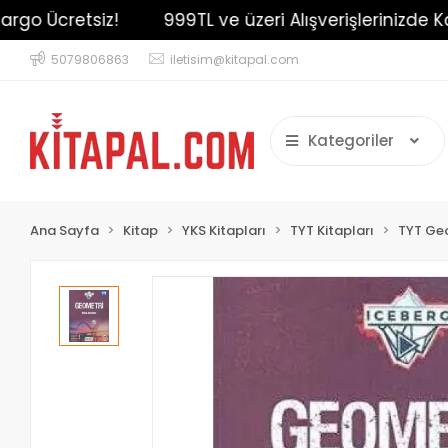
 Ücretsiz!
999TL ve üzeri Alışverişlerinizde Kargo 
5079806863
iletisim@kitapal.com
Kategoriler
Ana Sayfa
Kitap
YKS Kitapları
TYT Kitapları
TYT Geo