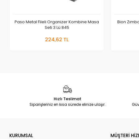
Paso Metal Fileli Organizer Kombine Masa
Bion Zımb
Seti 3 Lü 845
Sepete Ekle
224,62 TL
Adet
Hızlı Teslimat
Siparişleriniz en kısa sürede elinize ulaşır.
Güv
KURUMSAL
MÜŞTERİ HİZ