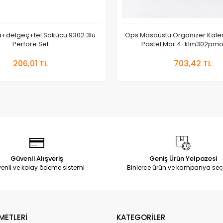
a+delgeç+tel Sökücü 9302 3lü
Ops Masaüstü Organizer Kaleml
Perfore Set
Pastel Mor 4-klm302pm
Sepete Ekle
Sepete
206,01 TL
703,42 TL
Adet
Adet
Güvenli Alışveriş
Geniş Ürün Yelpazesi
enli ve kolay ödeme sistemi
Binlerce ürün ve kampanya seç
METLERİ
KATEGORİLER