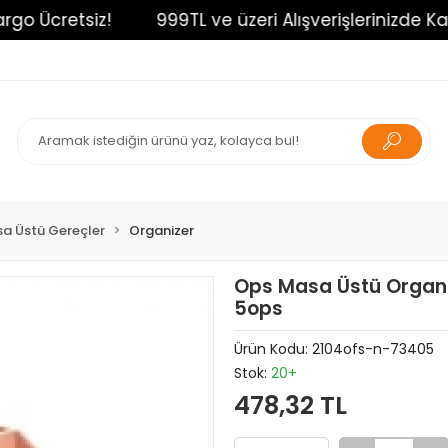
 Ücretsiz!
999TL ve üzeri Alışverişlerinizde Kargo
a Üstü Gereçler
Organizer
Ops Masa Üstü Organi
5ops
Ürün Kodu:
2104ofs-n-73405
Stok:
20+
478,32 TL