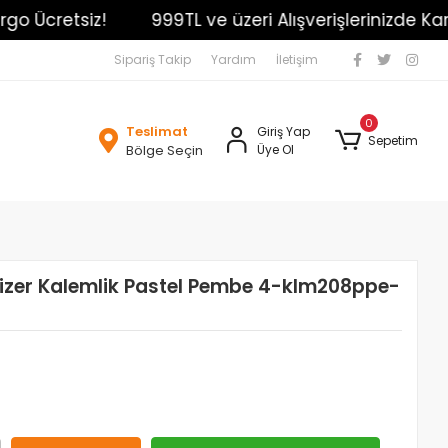
 Ücretsiz!
999TL ve üzeri Alışverişlerinizde Kargo 
Sipariş Takip
Yardım
İletişim
0
Teslimat
Giriş Yap
Sepetim
Bölge Seçin
Üye Ol
zer Kalemlik Pastel Pembe 4-klm208ppe-