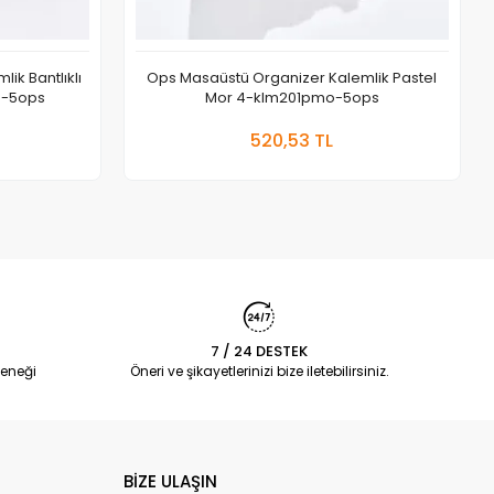
ik Bantlıklı
Ops Masaüstü Organizer Kalemlik Pastel
o-5ops
Mor 4-klm201pmo-5ops
 Ekle
Sepete Ekle
520,53 TL
Adet
7 / 24 DESTEK
eneği
Öneri ve şikayetlerinizi bize iletebilirsiniz.
BİZE ULAŞIN