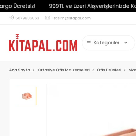
o Ücretsiz!
999TL ve üzeri Alışverişlerinizde Kargo
5079806863
iletisim@kitapal.com
Kategoriler
Ana Sayfa
Kırtasiye Ofis Malzemeleri
Ofis Ürünleri
Mas