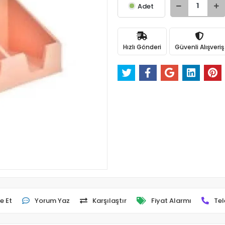
Adet
Hızlı Gönderi
Güvenli Alışveriş
e Et
Yorum Yaz
Karşılaştır
Fiyat Alarmı
Tel