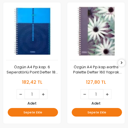
Özgün A4 Pp.kap. 6
Özgün A4 Pp.kap.earths
Seperatörlü Point Defter 180
Palette Defter 160 Yaprak
Yaprak Kareli Ürün
Kare Ürün Kodu:4800
182,42 TL
127,80 TL
Kodu:4848
Adet
Adet
Sepete Ekle
Sepete Ekle