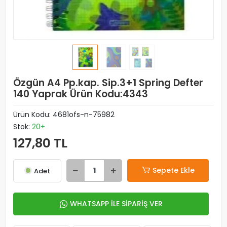
Özgün A4 Pp.kap. Sip.3+1 Spring Defter
140 Yaprak Ürün Kodu:4343
Ürün Kodu:
4681ofs-n-75982
Stok:
20+
127,80 TL
Sepete Ekle
Adet
WHATSAPP İLE SİPARİŞ VER