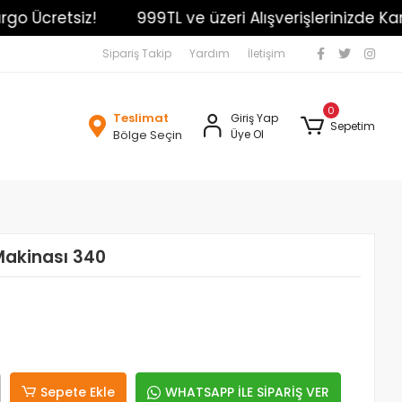
o Ücretsiz!
999TL ve üzeri Alışverişlerinizde Kargo
Sipariş Takip
Yardım
İletişim
0
Teslimat
Giriş Yap
Sepetim
Bölge Seçin
Üye Ol
 Makinası 340
Sepete Ekle
WHATSAPP İLE SİPARİŞ VER