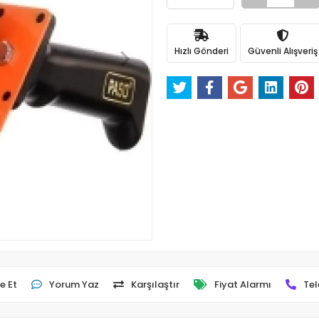
Hızlı Gönderi
Güvenli Alışveriş
e Et
Yorum Yaz
Karşılaştır
Fiyat Alarmı
Tel