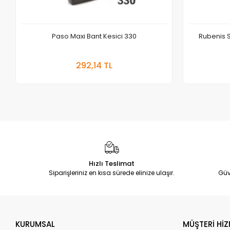
Paso Maxi Bant Kesici 330
Rubenis S
Sepete Ekle
292,14 TL
Adet
Hızlı Teslimat
Siparişleriniz en kısa sürede elinize ulaşır.
Güv
KURUMSAL
MÜŞTERİ HİZ