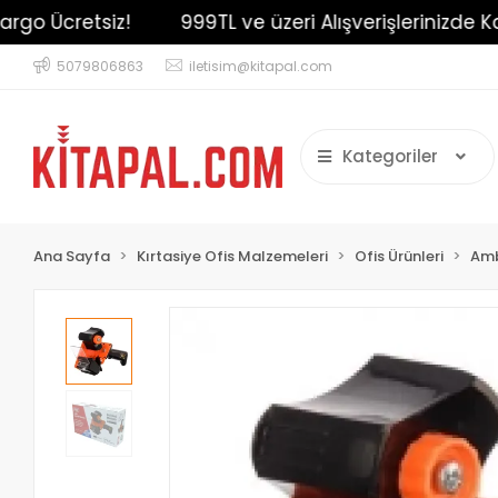
go Ücretsiz!
999TL ve üzeri Alışverişlerinizde Karg
5079806863
iletisim@kitapal.com
Kategoriler
Ana Sayfa
Kırtasiye Ofis Malzemeleri
Ofis Ürünleri
Amb