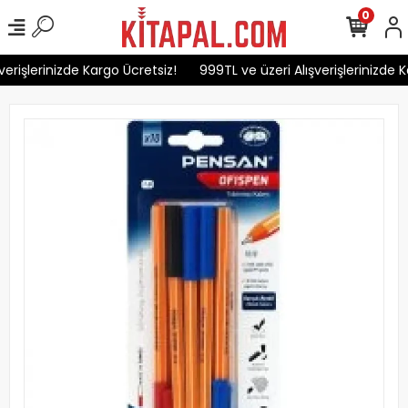
0
erişlerinizde Kargo Ücretsiz!
999TL ve üzeri Alışverişlerinizde K