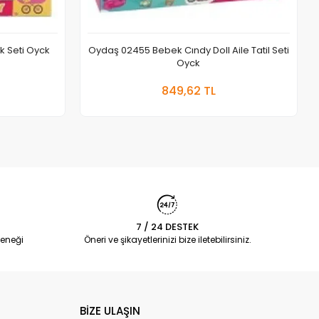
k Seti Oyck
Oydaş 02455 Bebek Cındy Doll Aile Tatil Seti
Oyck
 Ekle
Sepete Ekle
849,62 TL
Adet
7 / 24 DESTEK
eneği
Öneri ve şikayetlerinizi bize iletebilirsiniz.
BİZE ULAŞIN