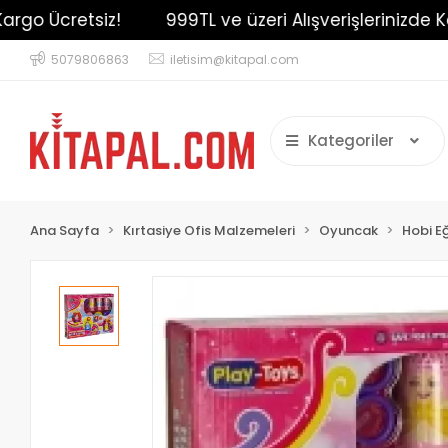
o Ücretsiz!
999TL ve üzeri Alışverişlerinizde Karg
5079806863
iletisim@kitapal.com
Kategoriler
Ana Sayfa
Kırtasiye Ofis Malzemeleri
Oyuncak
Hobi E