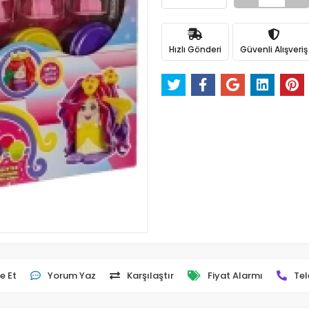
Hızlı Gönderi
Güvenli Alışveriş
e Et
Yorum Yaz
Karşılaştır
Fiyat Alarmı
Tel