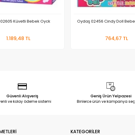
02605 Küvetli Bebek Oyck
Oydaş 02456 Cindy Doll Bebe
Sepete Ekle
Sepete
1.189,48 TL
764,67 TL
Adet
Adet
Güvenli Alışveriş
Geniş Ürün Yelpazesi
enli ve kolay ödeme sistemi
Binlerce ürün ve kampanya seç
METLERİ
KATEGORİLER