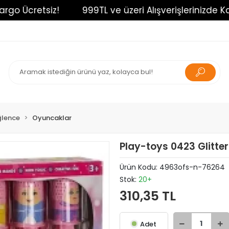
o Ücretsiz!
999TL ve üzeri Alışverişlerinizde Kargo
ğlence
Oyuncaklar
Play-toys 0423 Glitte
Ürün Kodu:
4963ofs-n-76264
Stok:
20+
310,35 TL
Adet