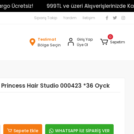
 Ücretsiz!
999TL ve üzeri Alışverişlerinizde Kargo 
Sipariş Takip
Yardım
İletişim
0
Teslimat
Giriş Yap
Sepetim
Bölge Seçin
Üye Ol
r Princess Hair Studio 000423 *36 Oyck
Sepete Ekle
WHATSAPP İLE SİPARİŞ VER