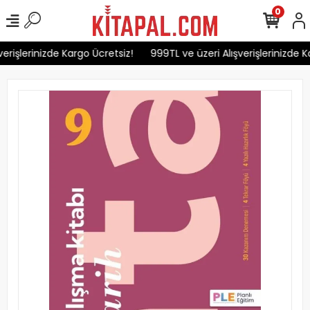
0
erişlerinizde Kargo Ücretsiz!
999TL ve üzeri Alışverişlerinizde Ka