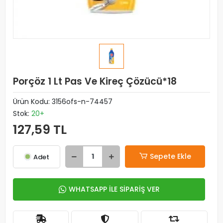
Porçöz 1 Lt Pas Ve Kireç Çözücü*18
Ürün Kodu:
3156ofs-n-74457
Stok:
20+
127,59 TL
Sepete Ekle
Adet
WHATSAPP İLE SİPARİŞ VER