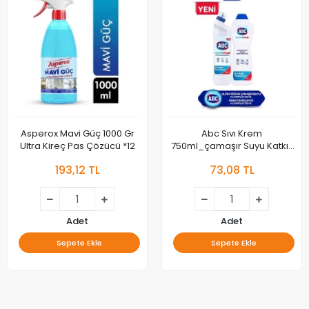
Asperox Mavi Güç 1000 Gr
Abc Sıvı Krem
Ultra Kireç Pas Çözücü *12
750ml_çamaşır Suyu Katkılı
*20
193,12 TL
73,08 TL
Adet
Adet
Sepete Ekle
Sepete Ekle