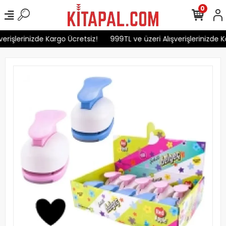
0
erişlerinizde Kargo Ücretsiz!
999TL ve üzeri Alışverişlerinizde K