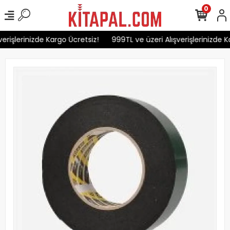
0
erişlerinizde Kargo Ücretsiz!
999TL ve üzeri Alışverişlerinizde Ka