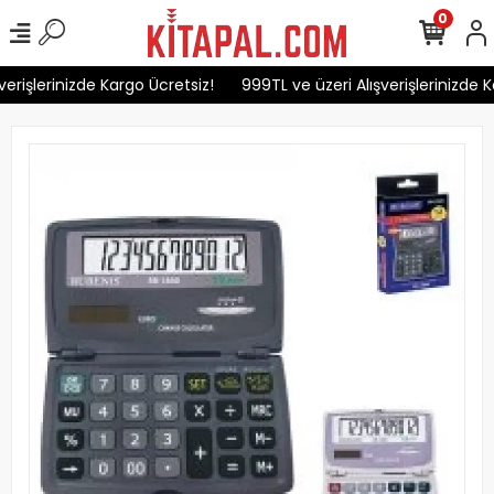
0
erişlerinizde Kargo Ücretsiz!
999TL ve üzeri Alışverişlerinizde K