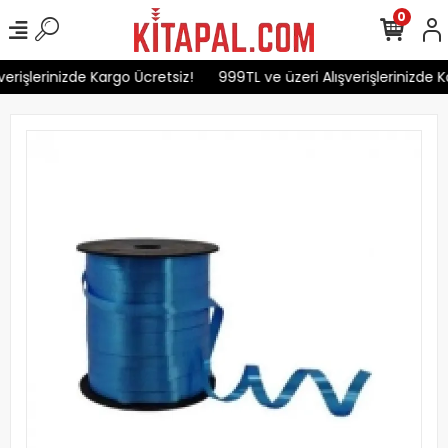
0
erişlerinizde Kargo Ücretsiz!
999TL ve üzeri Alışverişlerinizde K