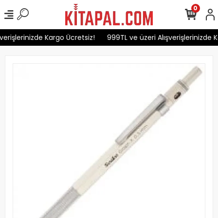
0
erişlerinizde Kargo Ücretsiz!
999TL ve üzeri Alışverişlerinizde K