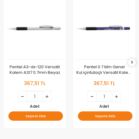
Pentel A3-dx-120 Versatil
Pentel 0.7 Mm Genel
Kalem A317 0.7mm Beyaz
Kul.içintutaçlı Versatil Kalem
120a3 Ya317-v Mor
367,51 TL
367,51 TL
Adet
Adet
Sepete Ekle
Sepete Ekle