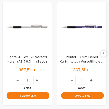
Pentel A3-dx-120 Versatil
Pentel 0.7 Mm Genel
Kalem A317 0.7mm Beyaz
Kul.içintutaçlı Versatil Kalem
120a3 Ya317-v Mor
367,51 TL
367,51 TL
Adet
Adet
Sepete Ekle
Sepete Ekle