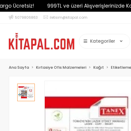
 Ücretsiz!
999TL ve üzeri Alışverişlerinizde Kargo 
5079806863
iletisim@kitapal.com
Kategoriler
Ana Sayfa
Kırtasiye Ofis Malzemeleri
Kağıt
Etiketleme