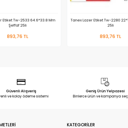
r Etiket Tw-2533 64.6*33.8 Mm
Tanex Lazer Etiket Tw-2280 22*
Şeffaf 25li
25li
Sepete Ekle
Sepete
893,76 TL
893,76 TL
Adet
Adet
Güvenli Alışveriş
Geniş Ürün Yelpazesi
enli ve kolay ödeme sistemi
Binlerce ürün ve kampanya seç
METLERİ
KATEGORİLER