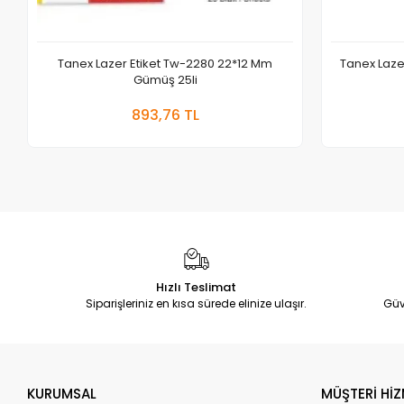
Tanex Lazer Etiket Tw-2280 22*12 Mm
Tanex Laze
Gümüş 25li
Sepete Ekle
893,76 TL
Adet
Hızlı Teslimat
Siparişleriniz en kısa sürede elinize ulaşır.
Güv
KURUMSAL
MÜŞTERİ HİZ