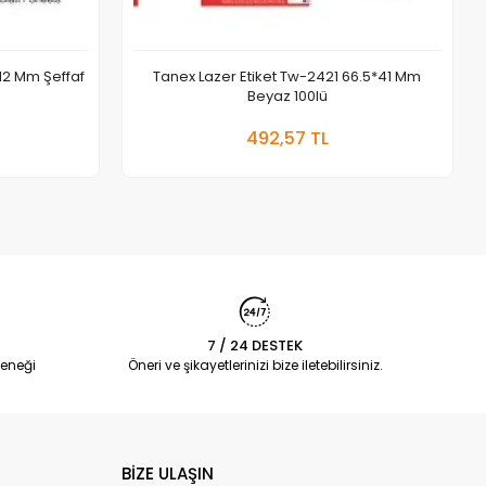
12 Mm Şeffaf
Tanex Lazer Etiket Tw-2421 66.5*41 Mm
Beyaz 100lü
 Ekle
Sepete Ekle
492,57 TL
Adet
7 / 24 DESTEK
eneği
Öneri ve şikayetlerinizi bize iletebilirsiniz.
BİZE ULAŞIN