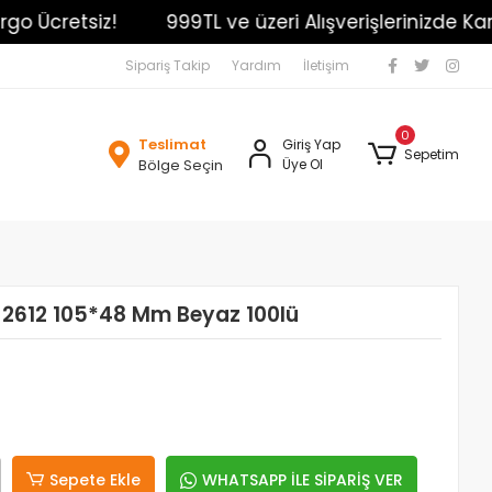
Ücretsiz!
999TL ve üzeri Alışverişlerinizde Kargo Ü
Sipariş Takip
Yardım
İletişim
0
Teslimat
Giriş Yap
Sepetim
Bölge Seçin
Üye Ol
-2612 105*48 Mm Beyaz 100lü
Sepete Ekle
WHATSAPP İLE SİPARİŞ VER