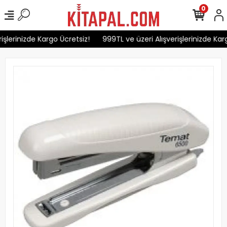
0
şlerinizde Kargo Ücretsiz!
999TL ve üzeri Alışverişlerinizde Karg