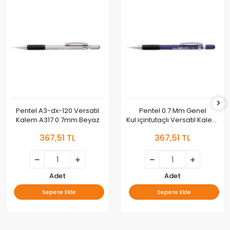
Pentel A3-dx-120 Versatil
Pentel 0.7 Mm Genel
Kalem A317 0.7mm Beyaz
Kul.içintutaçlı Versatil Kalem
120a3 Ya317-v Mor
367,51 TL
367,51 TL
Adet
Adet
Sepete Ekle
Sepete Ekle