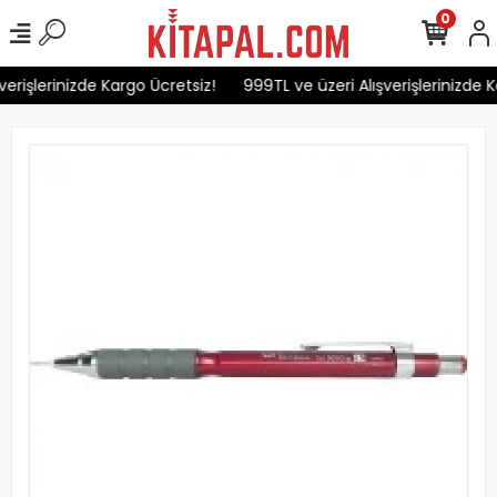
0
erişlerinizde Kargo Ücretsiz!
999TL ve üzeri Alışverişlerinizde K