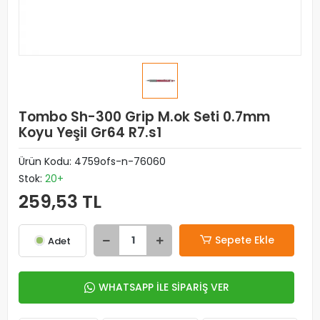
Tombo Sh-300 Grip M.ok Seti 0.7mm
Koyu Yeşil Gr64 R7.s1
Ürün Kodu:
4759ofs-n-76060
Stok:
20+
259,53 TL
Sepete Ekle
Adet
WHATSAPP İLE SİPARİŞ VER