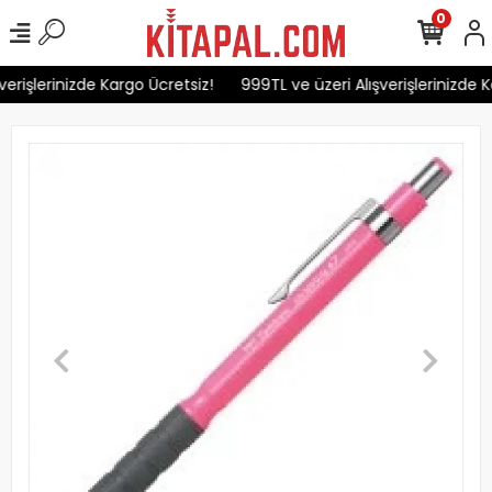
0
erişlerinizde Kargo Ücretsiz!
999TL ve üzeri Alışverişlerinizde K