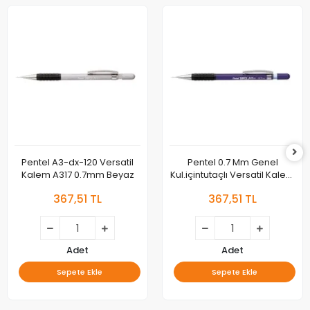
Pentel A3-dx-120 Versatil
Pentel 0.7 Mm Genel
Kalem A317 0.7mm Beyaz
Kul.içintutaçlı Versatil Kalem
120a3 Ya317-v Mor
367,51 TL
367,51 TL
Adet
Adet
Sepete Ekle
Sepete Ekle