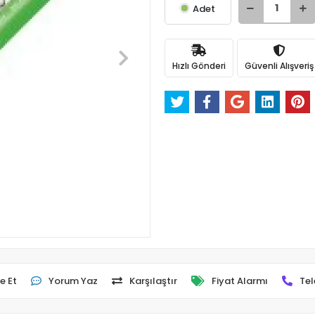
Adet
Hızlı Gönderi
Güvenli Alışveriş
e Et
Yorum Yaz
Karşılaştır
Fiyat Alarmı
Tel