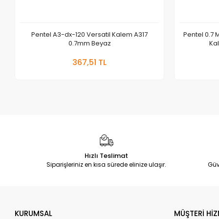
Pentel A3-dx-120 Versatil Kalem A317
Pentel 0.7 M
0.7mm Beyaz
Ka
Sepete Ekle
367,51 TL
Adet
Hızlı Teslimat
Siparişleriniz en kısa sürede elinize ulaşır.
Güv
KURUMSAL
MÜŞTERİ HİZ