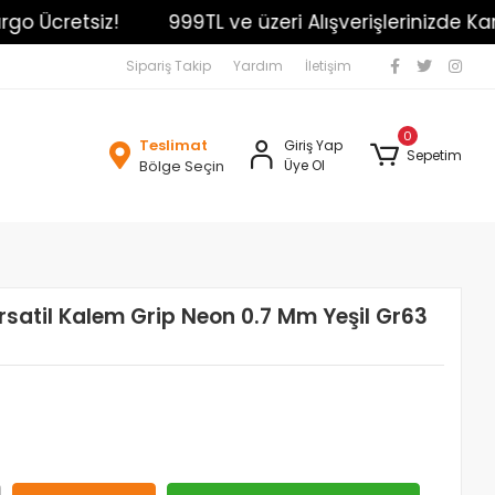
 Ücretsiz!
999TL ve üzeri Alışverişlerinizde Kargo 
Sipariş Takip
Yardım
İletişim
0
Teslimat
Giriş Yap
Sepetim
Bölge Seçin
Üye Ol
atil Kalem Grip Neon 0.7 Mm Yeşil Gr63