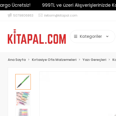
o Ücretsiz!
999TL ve üzeri Alışverişlerinizde Karg
5079806863
iletisim@kitapal.com
Kategoriler
Ana Sayfa
Kırtasiye Ofis Malzemeleri
Yazı Gereçleri
K