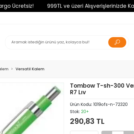
o Ücretsiz!
999TL ve üzeri Alışverişlerinizde Kargo
alem
Versatil Kalem
Tombow T-sh-300 Vers
R7 Lıv
Ürün Kodu:
1019ofs-n-72320
Stok:
20+
290,83 TL