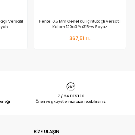
açlı Versatil
Pentel 0.5 Mm Genel Kul.içintutaçlı Versatil
iyah
Kalem 120a3 Ya315-w Beyaz
 Ekle
Sepete Ekle
367,51 TL
Adet
7 / 24 DESTEK
eneği
Öneri ve şikayetlerinizi bize iletebilirsiniz.
BİZE ULAŞIN