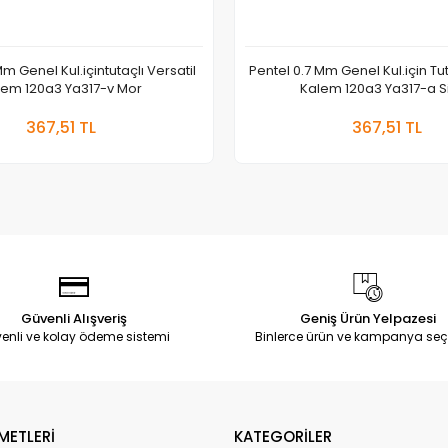
m Genel Kul.içintutaçlı Versatil
Pentel 0.7 Mm Genel Kul.için Tut
lem 120a3 Ya317-v Mor
Kalem 120a3 Ya317-a S
Sepete Ekle
Sepete
367,51 TL
367,51 TL
Adet
Adet
Güvenli Alışveriş
Geniş Ürün Yelpazesi
enli ve kolay ödeme sistemi
Binlerce ürün ve kampanya seç
METLERİ
KATEGORİLER