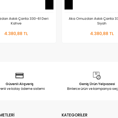
an Askılı Çanta 330-61 Deri
Aka Omuzdan Askılı Çanta 33
Kahve
Siyah
Sepete Ekle
Sepete
4.380,88 TL
4.380,88 TL
Adet
Adet
Güvenli Alışveriş
Geniş Ürün Yelpazesi
enli ve kolay ödeme sistemi
Binlerce ürün ve kampanya seç
METLERİ
KATEGORİLER