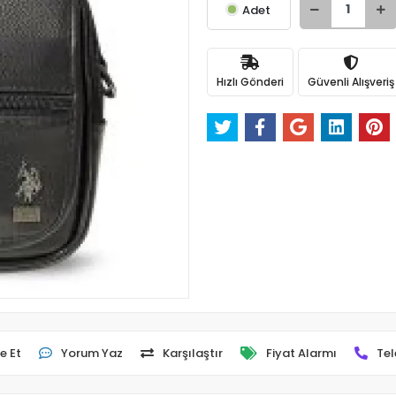
Adet
Hızlı Gönderi
Güvenli Alışveriş
e Et
Yorum Yaz
Karşılaştır
Fiyat Alarmı
Tel