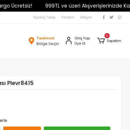
 Ücretsiz!
999TL ve üzeri Alışverişlerinizde Kargo 
Sipariş Takip
Yardım
İletişim
0
Teslimat
Giriş Yap
Sepetim
Bölge Seçin
Üye Ol
ası Plevr8415
erle