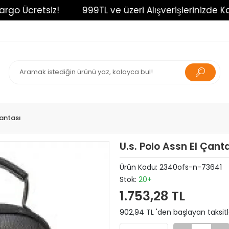
o Ücretsiz!
999TL ve üzeri Alışverişlerinizde Kargo
Çantası
U.s. Polo Assn El Çant
Ürün Kodu:
2340ofs-n-73641
Stok:
20+
1.753,28 TL
902,94 TL 'den başlayan taksitl