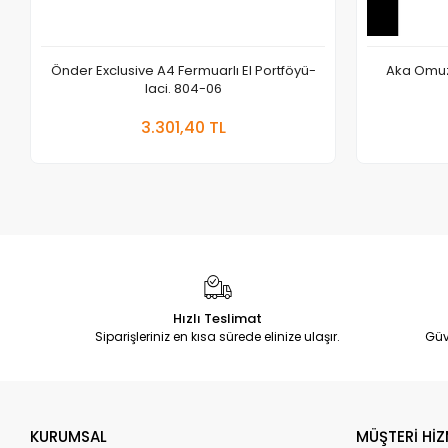
Önder Exclusive A4 Fermuarlı El Portföyü-
Aka Omuzd
laci. 804-06
Sepete Ekle
3.301,40 TL
Adet
Hızlı Teslimat
Siparişleriniz en kısa sürede elinize ulaşır.
Güv
KURUMSAL
MÜŞTERİ HİZ