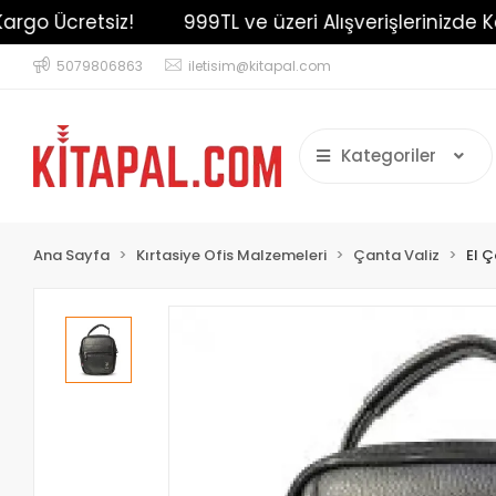
o Ücretsiz!
999TL ve üzeri Alışverişlerinizde Karg
5079806863
iletisim@kitapal.com
Kategoriler
Ana Sayfa
Kırtasiye Ofis Malzemeleri
Çanta Valiz
El 