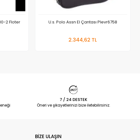
0-2 Floter
U.s. Polo Assn El Çantası Plevr6758
 Ekle
Sepete Ekle
2.344,62 TL
Adet
7 / 24 DESTEK
eneği
Öneri ve şikayetlerinizi bize iletebilirsiniz.
BİZE ULAŞIN