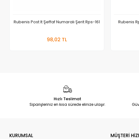
Rubenis Post It Şeffaf Numaralı Şerit Rps-161
Rubenis Rp
Sepete Ekle
98,02 TL
Adet
Hızlı Teslimat
Siparişleriniz en kısa sürede elinize ulaşır.
Güv
KURUMSAL
MÜŞTERİ HİZ