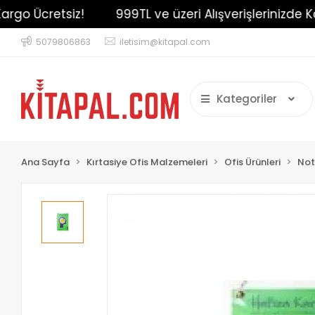
o Ücretsiz!
999TL ve üzeri Alışverişlerinizde Karg
5079806863
iletisim@kitapal.com
Kategoriler
Ana Sayfa
Kırtasiye Ofis Malzemeleri
Ofis Ürünleri
Not