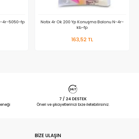
 N-4r-5050-fp
Notix 4r Ok 200 Yp Konuşma Balonu N-4r-
kb-fp
 Ekle
Sepete Ekle
163,52 TL
Adet
7 / 24 DESTEK
eneği
Öneri ve şikayetlerinizi bize iletebilirsiniz.
BİZE ULAŞIN