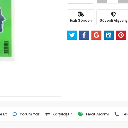
Hızlı Gönderi
Güvenli Alışveriş
e Et
Yorum Yaz
Karşılaştır
Fiyat Alarmı
Tel