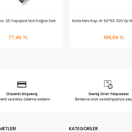
s-25 Yapışlınlı Not Kağıdı Seti
Notix Mını Küp 4r 50*50 320 Yp
Sepete Ekle
Sepete
77,45 TL
188,69 TL
Adet
Adet
Güvenli Alışveriş
Geniş Ürün Yelpazesi
enli ve kolay ödeme sistemi
Binlerce ürün ve kampanya seç
METLERİ
KATEGORİLER