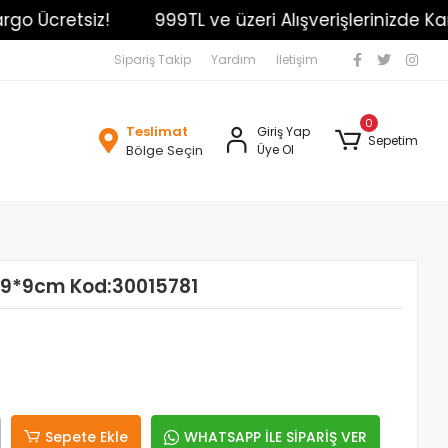
 Ücretsiz!
999TL ve üzeri Alışverişlerinizde Kargo 
Sipariş Takip
Yardım
İletişim
0
Teslimat
Giriş Yap
Sepetim
Bölge Seçin
Üye Ol
9*9*9cm Kod:30015781
Sepete Ekle
WHATSAPP İLE SİPARİŞ VER