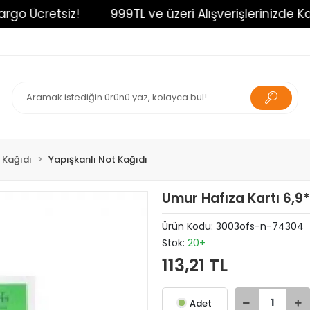
o Ücretsiz!
999TL ve üzeri Alışverişlerinizde Kargo
 Kağıdı
Yapışkanlı Not Kağıdı
Umur Hafıza Kartı 6,
Ürün Kodu:
3003ofs-n-74304
Stok:
20+
113,21 TL
Adet