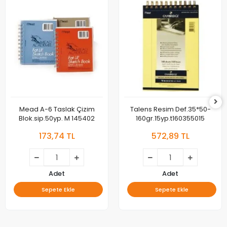
Mead A-6 Taslak Çizim
Talens Resim Def.35*50-
Blok.sip.50yp. M 145402
160gr.15yp.t160355015
173,74 TL
572,89 TL
Adet
Adet
Sepete Ekle
Sepete Ekle