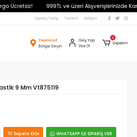
 Ücretsiz!
999TL ve üzeri Alışverişlerinizde Kargo 
Sipariş Takip
Yardım
İletişim
0
Teslimat
Giriş Yap
Sepetim
Bölge Seçin
Üye Ol
lastik 9 Mm Vt875119
Sepete Ekle
WHATSAPP İLE SİPARİŞ VER