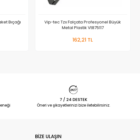
aket Bıçağı
Vip-tec Tzx Falçata Profesyonel Büyük
Metal Plastik Vt875117
 Ekle
Sepete Ekle
162,21 TL
Adet
7 / 24 DESTEK
eneği
Öneri ve şikayetlerinizi bize iletebilirsiniz.
BİZE ULAŞIN