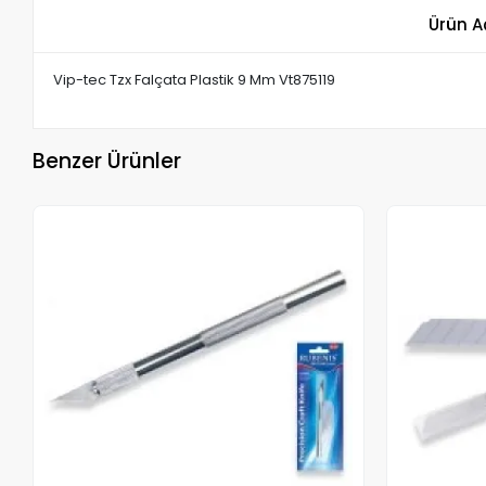
Ürün A
Vip-tec Tzx Falçata Plastik 9 Mm Vt875119
Benzer Ürünler