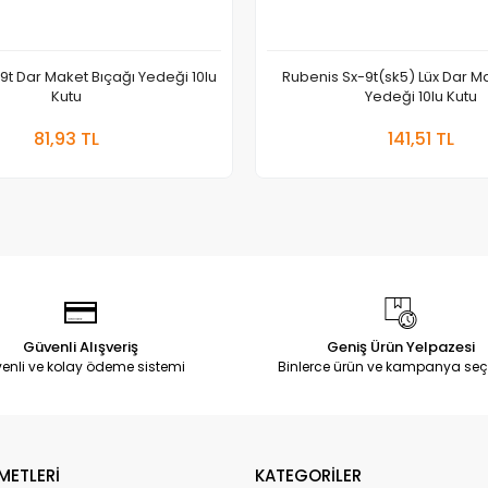
9t Dar Maket Bıçağı Yedeği 10lu
Rubenis Sx-9t(sk5) Lüx Dar M
Kutu
Yedeği 10lu Kutu
Sepete Ekle
Sepete
81,93 TL
141,51 TL
Adet
Adet
Güvenli Alışveriş
Geniş Ürün Yelpazesi
enli ve kolay ödeme sistemi
Binlerce ürün ve kampanya seç
METLERİ
KATEGORİLER