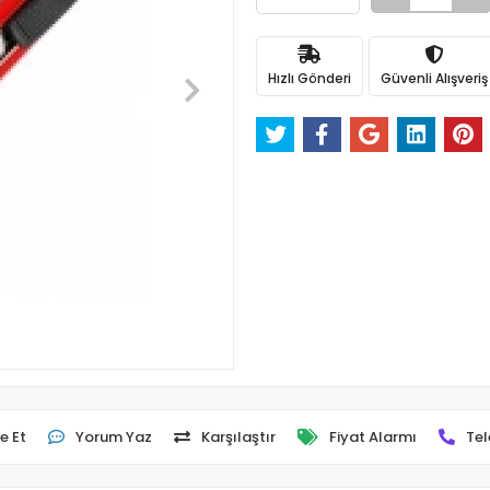
Hızlı Gönderi
Güvenli Alışveriş
e Et
Yorum Yaz
Karşılaştır
Fiyat Alarmı
Tel