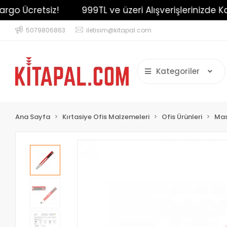
o Ücretsiz!
999TL ve üzeri Alışverişlerinizde Karg
5079806863
iletisim@kitapal.com
Kategoriler
Ana Sayfa
Kırtasiye Ofis Malzemeleri
Ofis Ürünleri
Mas