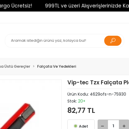
o Ücretsiz!
999TL ve üzeri Alışverişlerinizde Kargo
a Üstü Gereçler
Falçata Ve Yedekleri
Vip-tec Tzx Falçata P
Ürün Kodu:
4629ofs-n-75930
Stok:
20+
82,77 TL
Adet