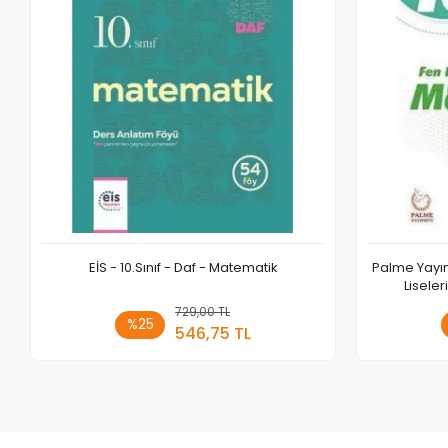
EİS - 10.Sınıf - Daf - Matematik
Palme Yayınc
Lisele
729,00 TL
Sepete Ekle
%25
546,75 TL
Adet