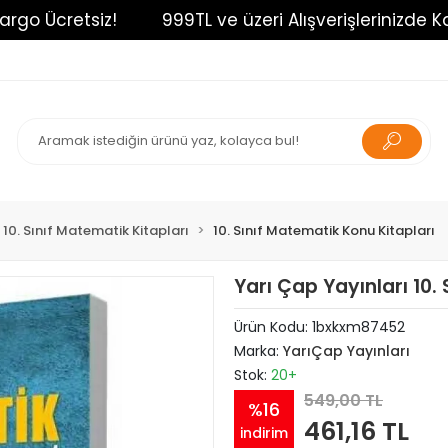
o Ücretsiz!
999TL ve üzeri Alışverişlerinizde Kargo
10. Sınıf Matematik Kitapları
10. Sınıf Matematik Konu Kitapları
Yarı Çap Yayınları 10.
Ürün Kodu:
1bxkxm87452
Marka:
YarıÇap Yayınları
Stok:
20+
549,00 TL
%16
461,16 TL
indirim