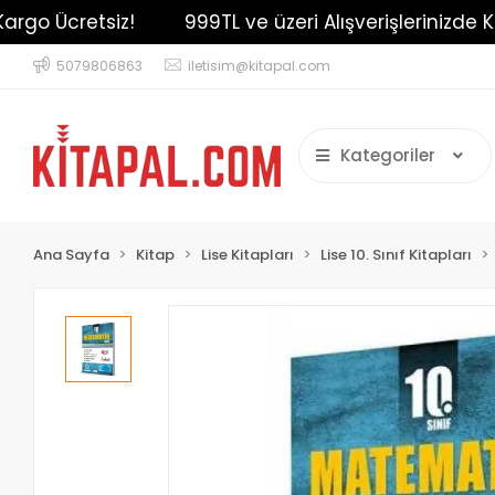
go Ücretsiz!
999TL ve üzeri Alışverişlerinizde Karg
5079806863
iletisim@kitapal.com
Kategoriler
Ana Sayfa
Kitap
Lise Kitapları
Lise 10. Sınıf Kitapları