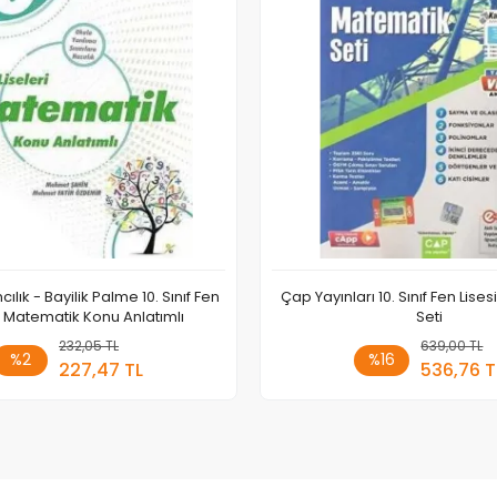
ılık - Bayilik Palme 10. Sınıf Fen
Çap Yayınları 10. Sınıf Fen Lise
ri Matematik Konu Anlatımlı
Seti
232,05 TL
Sepete Ekle
639,00 TL
Sepete
%2
%16
227,47 TL
536,76 T
Adet
Adet