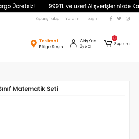
 Ücretsiz!
999TL ve üzeri Alışverişlerinizde Kargo
Sipariş Takip
Yardım
İletişim
0
Teslimat
Giriş Yap
Sepetim
Bölge Seçin
Üye Ol
 Sınıf Matematik Seti