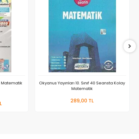
si Matematik
Okyanus Yayınları 10. Sınıf 40 Seansta Kolay
Matematik
 Ekle
Sepete Ekle
289,00 TL
L
Adet