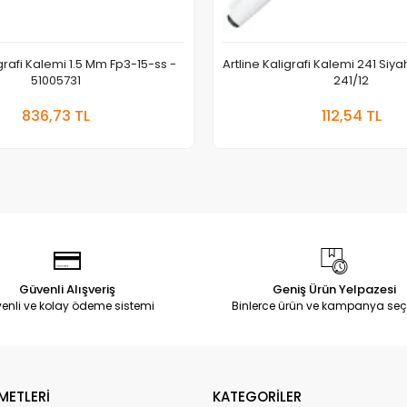
igrafi Kalemi 1.5 Mm Fp3-15-ss -
Artline Kaligrafi Kalemi 241 Siy
51005731
241/12
Sepete Ekle
Sepete
836,73 TL
112,54 TL
Adet
Adet
Güvenli Alışveriş
Geniş Ürün Yelpazesi
enli ve kolay ödeme sistemi
Binlerce ürün ve kampanya seç
METLERİ
KATEGORİLER