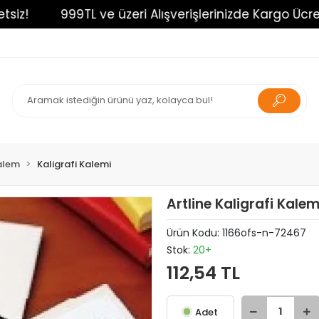
!
999TL ve üzeri Alışverişlerinizde Kargo Ücretsiz
alem
Kaligrafi Kalemi
Artline Kaligrafi Kalem
Ürün Kodu:
1166ofs-n-72467
Stok:
20+
112,54 TL
Adet