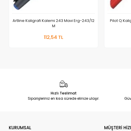
Artline Kaligrafi Kalemi 243 Mavi Erg-243/12
Pilot Q Kal
M
Sepete Ekle
112,54 TL
Adet
Hızlı Teslimat
Siparişleriniz en kısa sürede elinize ulaşır.
Güv
KURUMSAL
MÜŞTERİ HİZ