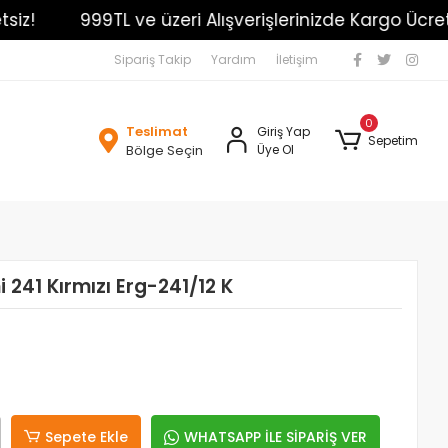
!
999TL ve üzeri Alışverişlerinizde Kargo Ücretsiz!
Sipariş Takip
Yardım
İletişim
0
Teslimat
Giriş Yap
Sepetim
Bölge Seçin
Üye Ol
i 241 Kırmızı Erg-241/12 K
Sepete Ekle
WHATSAPP İLE SİPARİŞ VER