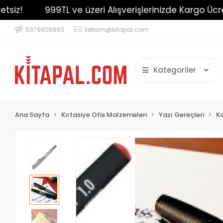
z!
999TL ve üzeri Alışverişlerinizde Kargo Ücretsiz
5079806863
iletisim@kitapal.com
Kategoriler
Ana Sayfa
Kırtasiye Ofis Malzemeleri
Yazı Gereçleri
K