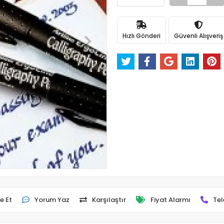
Hızlı Gönderi
Güvenli Alışveriş
e Et
Yorum Yaz
Karşılaştır
Fiyat Alarmı
Tel