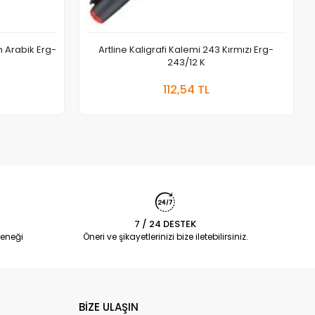
ah Arabik Erg-
Artline Kaligrafi Kalemi 243 Kırmızı Erg-
243/12 K
 Ekle
Sepete Ekle
112,54 TL
Adet
7 / 24 DESTEK
eneği
Öneri ve şikayetlerinizi bize iletebilirsiniz.
BİZE ULAŞIN