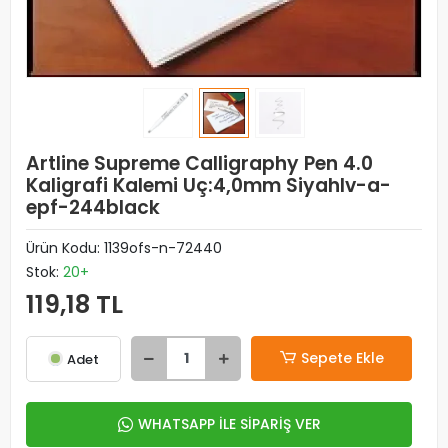
Artline Supreme Calligraphy Pen 4.0
Kaligrafi Kalemi Uç:4,0mm Siyahlv-a-
epf-244black
Ürün Kodu:
1139ofs-n-72440
Stok:
20+
119,18 TL
Sepete Ekle
Adet
WHATSAPP İLE SİPARİŞ VER