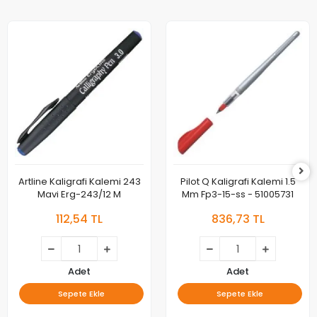
Artline Kaligrafi Kalemi 243
Pilot Q Kaligrafi Kalemi 1.5
Mavi Erg-243/12 M
Mm Fp3-15-ss - 51005731
112,54 TL
836,73 TL
Adet
Adet
Sepete Ekle
Sepete Ekle