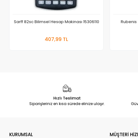
Sarff 82sc Bilimsel Hesap Makinası 15306110
Rubenis
Sepete Ekle
407,99 TL
Adet
Hızlı Teslimat
Siparişleriniz en kısa sürede elinize ulaşır.
Güv
KURUMSAL
MÜŞTERİ HİZ