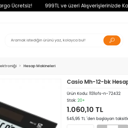
 Ücretsiz!
999TL ve üzeri Alışverişlerinizde Kargo 
lektroniği
Hesap Makineleri
Casio Mh-12-bk Hesap
Ürün Kodu:
1131ofs-n-72432
Stok:
20+
1.060,10 TL
545,95 TL 'den başlayan taksitl