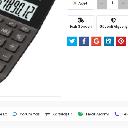
Adet
Hızlı Gönderi
Güvenli Alışveriş
e Et
Yorum Yaz
Karşılaştır
Fiyat Alarmı
Tel