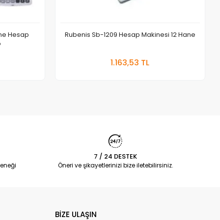
ane Hesap
Rubenis Sb-1209 Hesap Makinesi 12 Hane
p
 Ekle
Sepete Ekle
1.163,53 TL
Adet
7 / 24 DESTEK
eneği
Öneri ve şikayetlerinizi bize iletebilirsiniz.
BİZE ULAŞIN