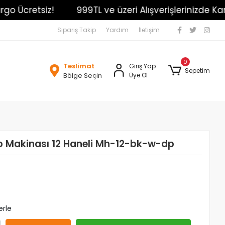
Ücretsiz!
999TL ve üzeri Alışverişlerinizde Kargo 
Sipariş Takip
Yardım
İletişim
0
Teslimat
Giriş Yap
Sepetim
Bölge Seçin
Üye Ol
 Makinası 12 Haneli Mh-12-bk-w-dp
erle