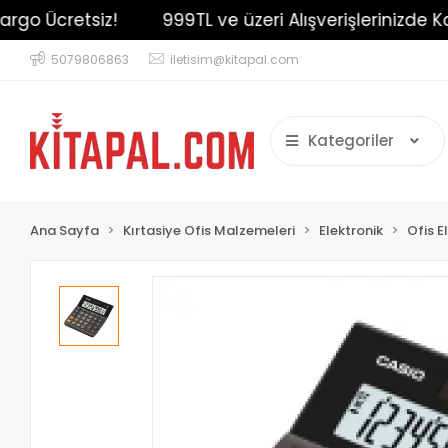
o Ücretsiz!
999TL ve üzeri Alışverişlerinizde Kargo
5079806863
iletisim@kitapal.com
Kategoriler
Ana Sayfa
Kırtasiye Ofis Malzemeleri
Elektronik
Ofis E