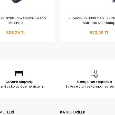
 Sb-8200 Fonksiyonlu Hesap
Rubenis Sb-1800 Cep. 12 H
Makinesi
Makinesi Kur Hesa
Sepete Ekle
Sepete
808,25 TL
673,29 TL
Adet
Adet
Güvenli Alışveriş
Geniş Ürün Yelpazesi
enli ve kolay ödeme sistemi
Binlerce ürün ve kampanya seç
METLERİ
KATEGORİLER