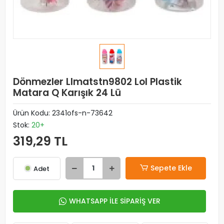
Dönmezler Llmatstn9802 Lol Plastik
Matara Q Karışık 24 Lü
Ürün Kodu:
2341ofs-n-73642
Stok:
20+
319,29 TL
Sepete Ekle
Adet
WHATSAPP İLE SİPARİŞ VER