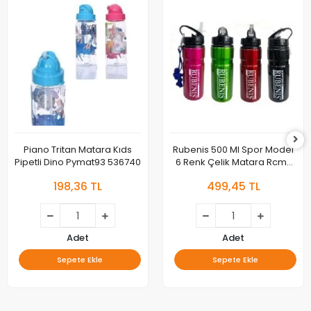
Piano Tritan Matara Kıds
Rubenis 500 Ml Spor Model
Pipetli Dino Pymat93 536740
6 Renk Çelik Matara Rcm-
02
198,36 TL
499,45 TL
Adet
Adet
Sepete Ekle
Sepete Ekle