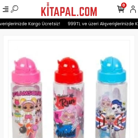
0
erişlerinizde Kargo Ücretsiz!
999TL ve üzeri Alışverişlerinizde K