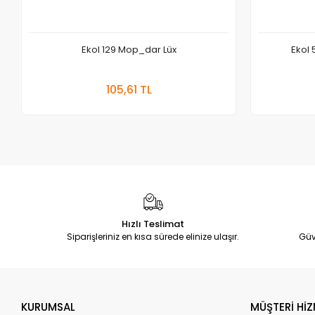
Ekol 129 Mop_dar Lüx
Ekol 
Sepete Ekle
105,61 TL
Adet
Hızlı Teslimat
Siparişleriniz en kısa sürede elinize ulaşır.
Güv
KURUMSAL
MÜŞTERİ HİZ