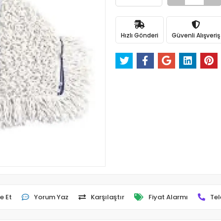
Hızlı Gönderi
Güvenli Alışveriş
e Et
Yorum Yaz
Karşılaştır
Fiyat Alarmı
Tel