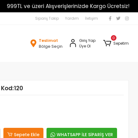
99TL ve üzeri Alışverişlerinizde Kargo Ücretsiz!
Sipariş Takip
Yardım
İletişim
0
Teslimat
Giriş Yap
Sepetim
Bölge Seçin
Üye Ol
 Kod:120
Sepete Ekle
WHATSAPP İLE SİPARİŞ VER