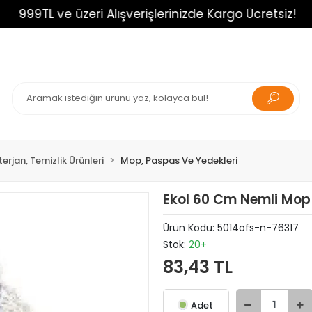
999TL ve üzeri Alışverişlerinizde Kargo Ücretsiz!
9
erjan, Temizlik Ürünleri
Mop, Paspas Ve Yedekleri
Ekol 60 Cm Nemli Mop
Ürün Kodu:
5014ofs-n-76317
Stok:
20+
83,43 TL
Adet