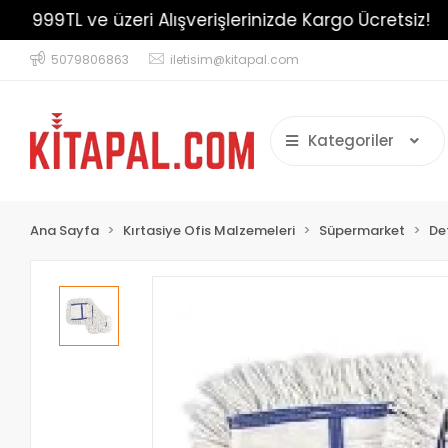
999TL ve üzeri Alışverişlerinizde Kargo Ücretsiz!
5079806863
iletisim@kitapal.com
Kategoriler
Ana Sayfa
Kırtasiye Ofis Malzemeleri
Süpermarket
Det