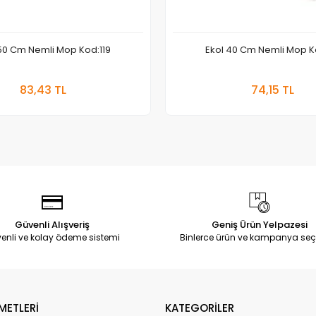
50 Cm Nemli Mop Kod:119
Ekol 40 Cm Nemli Mop K
Sepete Ekle
Sepete
83,43 TL
74,15 TL
Adet
Adet
Güvenli Alışveriş
Geniş Ürün Yelpazesi
enli ve kolay ödeme sistemi
Binlerce ürün ve kampanya seç
METLERİ
KATEGORİLER