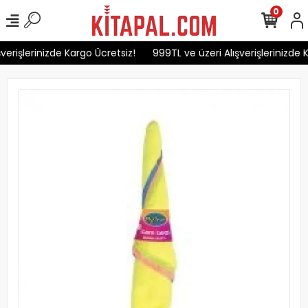
0
erişlerinizde Kargo Ücretsiz!
999TL ve üzeri Alışverişlerinizde K