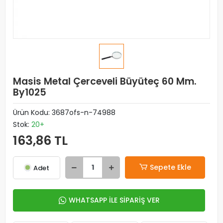
Masis Metal Çerceveli Büyüteç 60 Mm.
By1025
Ürün Kodu:
3687ofs-n-74988
Stok:
20+
163,86 TL
Sepete Ekle
Adet
WHATSAPP İLE SİPARİŞ VER