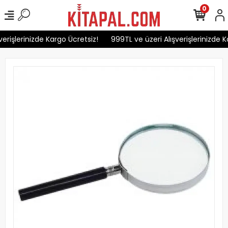
0
erişlerinizde Kargo Ücretsiz!
999TL ve üzeri Alışverişlerinizde K