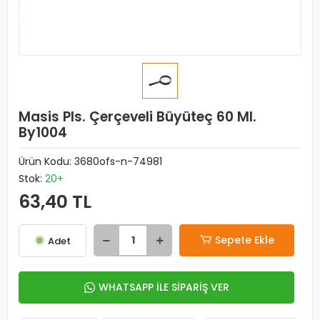
Masis Pls. Çerçeveli Büyüteç 60 Ml.
By1004
Ürün Kodu:
3680ofs-n-74981
Stok:
20+
63,40 TL
Sepete Ekle
Adet
WHATSAPP İLE SİPARİŞ VER