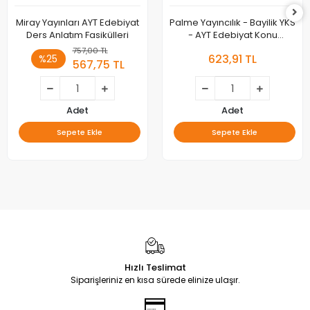
Miray Yayınları AYT Edebiyat
Palme Yayıncılık - Bayilik YKS
Ders Anlatım Fasikülleri
- AYT Edebiyat Konu
Anlatımlı
757,00 TL
623,91 TL
%25
567,75 TL
Adet
Adet
Sepete Ekle
Sepete Ekle
Hızlı Teslimat
Siparişleriniz en kısa sürede elinize ulaşır.