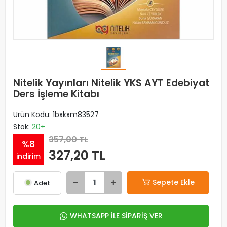
Nitelik Yayınları Nitelik YKS AYT Edebiyat
Ders İşleme Kitabı
Ürün Kodu:
1bxkxm83527
Stok:
20+
357,00 TL
%8
327,20 TL
indirim
Sepete Ekle
Adet
WHATSAPP İLE SİPARİŞ VER