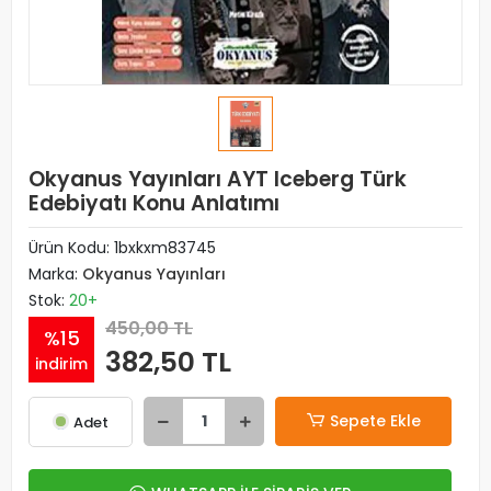
Okyanus Yayınları AYT Iceberg Türk
Edebiyatı Konu Anlatımı
Ürün Kodu:
1bxkxm83745
Marka:
Okyanus Yayınları
Stok:
20+
450,00 TL
%15
382,50 TL
indirim
Sepete Ekle
Adet