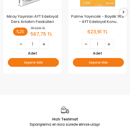
Miray Yayınları AYT Edebiyat
Palme Yayıncılık - Bayilik YKS
Ders Anlatım Fasikülleri
- AYT Edebiyat Konu
Anlatımlı
757,00 TL
623,91 TL
%25
567,75 TL
Adet
Adet
Sepete Ekle
Sepete Ekle
Hızlı Teslimat
Siparişleriniz en kısa sürede elinize ulaşır.