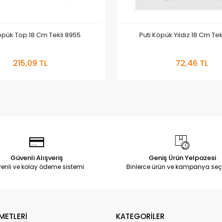
öpük Top 18 Cm Tekli 8955
Puti Köpük Yıldız 18 Cm Te
Sepete Ekle
Sepete
215,09 TL
72,46 TL
Adet
Adet
Güvenli Alışveriş
Geniş Ürün Yelpazesi
enli ve kolay ödeme sistemi
Binlerce ürün ve kampanya seç
METLERİ
KATEGORİLER