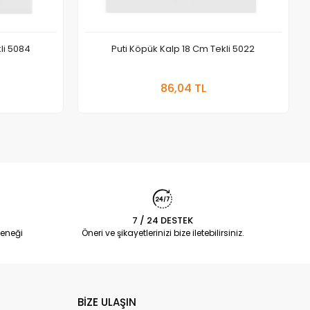
kli 5084
Puti Köpük Kalp 18 Cm Tekli 5022
 Ekle
Sepete Ekle
86,04 TL
Adet
7 / 24 DESTEK
eneği
Öneri ve şikayetlerinizi bize iletebilirsiniz.
BİZE ULAŞIN