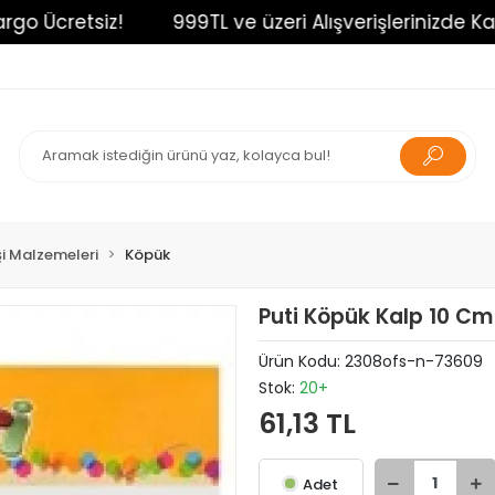
 Ücretsiz!
999TL ve üzeri Alışverişlerinizde Kargo 
İşi Malzemeleri
Köpük
Puti Köpük Kalp 10 Cm 
Ürün Kodu:
2308ofs-n-73609
Stok:
20+
61,13 TL
Adet