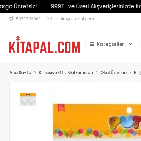
o Ücretsiz!
999TL ve üzeri Alışverişlerinizde Kargo
5079806863
iletisim@kitapal.com
Kategoriler
Ana Sayfa
Kırtasiye Ofis Malzemeleri
Okul Ürünleri
El 