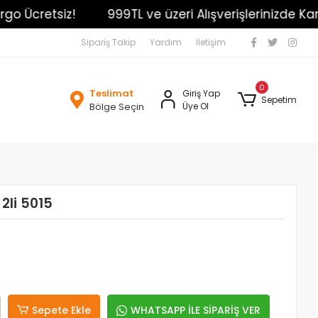
Ücretsiz!
999TL ve üzeri Alışverişlerinizde Kargo 
Sipariş Takip
Yardım
İletişim
0
Teslimat
Giriş Yap
Sepetim
Bölge Seçin
Üye Ol
2li 5015
Sepete Ekle
WHATSAPP İLE SİPARİŞ VER