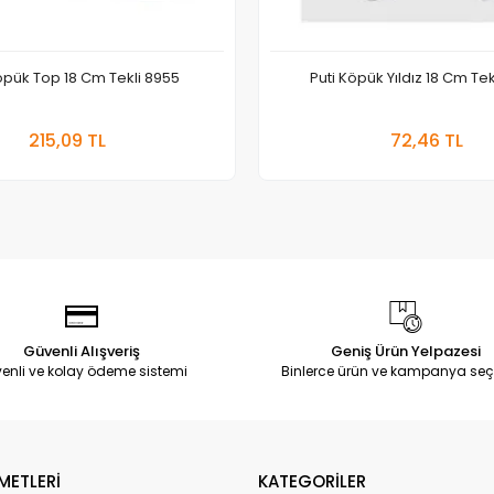
öpük Top 18 Cm Tekli 8955
Puti Köpük Yıldız 18 Cm Te
Sepete Ekle
Sepete
215,09 TL
72,46 TL
Adet
Adet
Güvenli Alışveriş
Geniş Ürün Yelpazesi
enli ve kolay ödeme sistemi
Binlerce ürün ve kampanya seç
METLERİ
KATEGORİLER