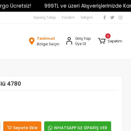
Ücretsiz!
999TL ve üzeri Alışverişlerinizde Kargo 
Sipariş Takip
Yardım
İletişim
0
Teslimat
Giriş Yap
Sepetim
Bölge Seçin
Üye Ol
4lü 4780
Sepete Ekle
WHATSAPP İLE SİPARİŞ VER