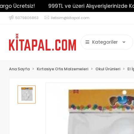
o Ücretsiz!
999TL ve üzeri Alışverişlerinizde Kargo
5079806863
iletisim@kitapal.com
Kategoriler
Ana Sayfa
Kırtasiye Ofis Malzemeleri
Okul Ürünleri
El 