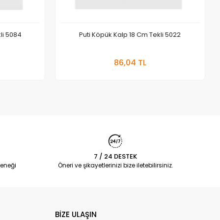
kli 5084
Puti Köpük Kalp 18 Cm Tekli 5022
 Ekle
Sepete Ekle
86,04 TL
Adet
7 / 24 DESTEK
eneği
Öneri ve şikayetlerinizi bize iletebilirsiniz.
BİZE ULAŞIN