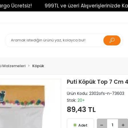
 Ücretsiz!
999TL ve üzeri Alışverişlerinizde Kargo 
İşi Malzemeleri
Köpük
Puti Köpük Top 7 Cm 
Ürün Kodu:
2302ofs-n-73603
Stok:
20+
89,43 TL
Adet