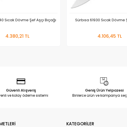
40 Sıcak Dövme Şef Aşçı Bıçağı
Sürbısa 61930 Sıcak Dövme Ş
Sepete Ekle
Sepete
4.380,21 TL
4.106,45 TL
Adet
Adet
Güvenli Alışveriş
Geniş Ürün Yelpazesi
enli ve kolay ödeme sistemi
Binlerce ürün ve kampanya seç
METLERİ
KATEGORİLER