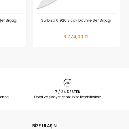
ef Bıçağı
Sürbısa 61920 Sıcak Dövme Şef Bıçağı
 Ekle
Sepete Ekle
3.774,00 TL
Adet
7 / 24 DESTEK
eneği
Öneri ve şikayetlerinizi bize iletebilirsiniz.
BİZE ULAŞIN