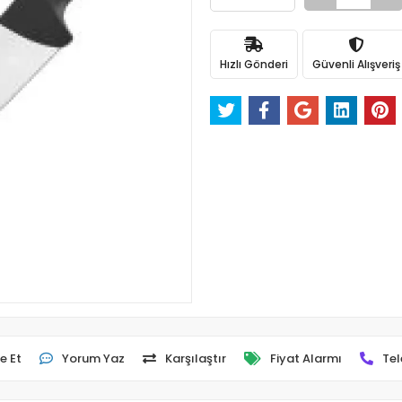
Hızlı Gönderi
Güvenli Alışveriş
e Et
Yorum Yaz
Karşılaştır
Fiyat Alarmı
Tel