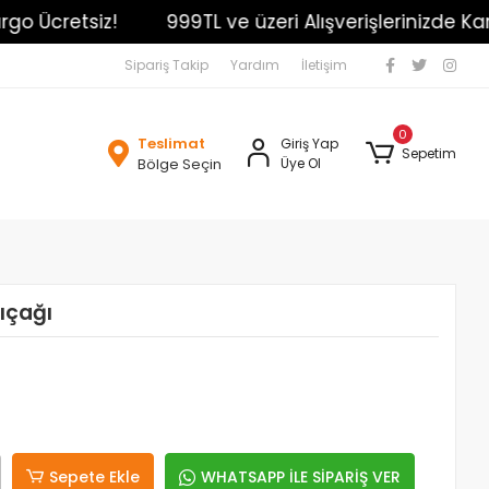
 Ücretsiz!
999TL ve üzeri Alışverişlerinizde Kargo
Sipariş Takip
Yardım
İletişim
0
Teslimat
Giriş Yap
Sepetim
Bölge Seçin
Üye Ol
ıçağı
Sepete Ekle
WHATSAPP İLE SİPARİŞ VER