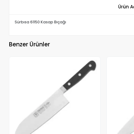
Ürün A
Sürbısa 61150 Kasap Bıçağı
Benzer Ürünler