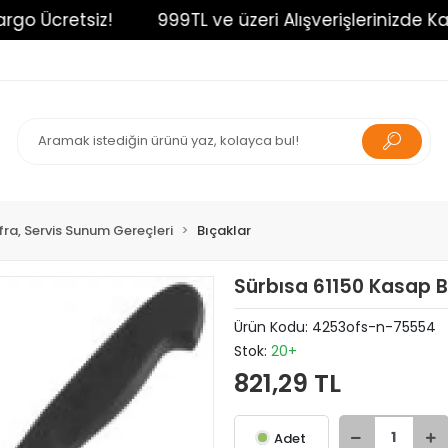
o Ücretsiz!
999TL ve üzeri Alışverişlerinizde Kargo
fra, Servis Sunum Gereçleri
Bıçaklar
Sürbısa 61150 Kasap B
Ürün Kodu:
4253ofs-n-75554
Stok:
20+
821,29 TL
Adet