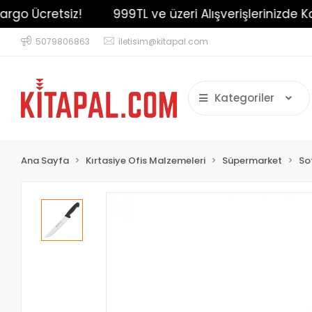
o Ücretsiz!
999TL ve üzeri Alışverişlerinizde Karg
5079806863
iletisim@kitapal.com
Kategoriler
Ana Sayfa
Kırtasiye Ofis Malzemeleri
Süpermarket
So