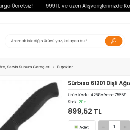
o Ücretsiz!
999TL ve üzeri Alışverişlerinizde Kargo
fra, Servis Sunum Gereçleri
Bıçaklar
Sürbısa 61201 Dişli Ağ
Ürün Kodu:
4258ofs-n-75559
Stok:
20+
899,52 TL
Adet