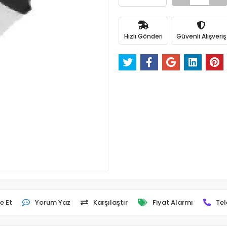
Hızlı Gönderi
Güvenli Alışveriş
e Et
Yorum Yaz
Karşılaştır
Fiyat Alarmı
Tel