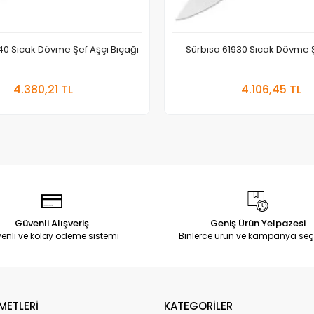
40 Sıcak Dövme Şef Aşçı Bıçağı
Sürbısa 61930 Sıcak Dövme Ş
Sepete Ekle
Sepete
4.380,21 TL
4.106,45 TL
Adet
Adet
Güvenli Alışveriş
Geniş Ürün Yelpazesi
enli ve kolay ödeme sistemi
Binlerce ürün ve kampanya seç
METLERİ
KATEGORİLER