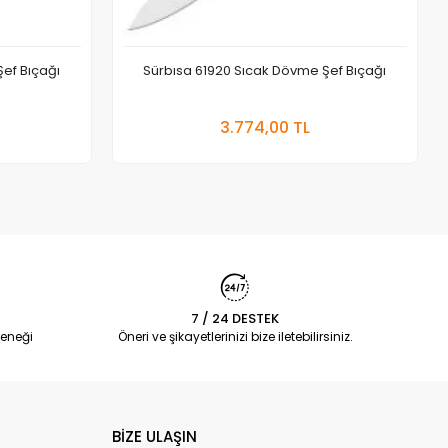
ef Bıçağı
Sürbısa 61920 Sıcak Dövme Şef Bıçağı
 Ekle
Sepete Ekle
3.774,00 TL
Adet
7 / 24 DESTEK
eneği
Öneri ve şikayetlerinizi bize iletebilirsiniz.
BİZE ULAŞIN