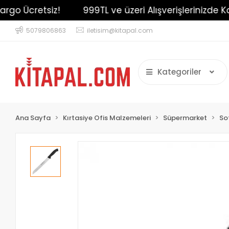
go Ücretsiz!
999TL ve üzeri Alışverişlerinizde Karg
5079806863
iletisim@kitapal.com
Kategoriler
Ana Sayfa
Kırtasiye Ofis Malzemeleri
Süpermarket
So